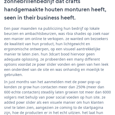
zonnebrillenbedrijf dat crafts
handgemaakte houten monturen heeft,
seen in their business heeft.
Een paar maanden na publicizing hun bedrijf op lokale
beurzen en ambachtsbeurzen, was rbia shades op zoek naar
een manier om online te verkopen. ze wanted om bezoekers
de kwaliteit van hun product, hun lichtgewicht en
ergonomische ontwerpen, op een visueel aantrekkelijke
manier te laten zien. hun 3dcart bood hiervoor geen
adequate oplossing. ze probeerden een many different
options voordat ze powr slider vonden en geen van hen leek
een onderdeel van de site en was onhandig en moeilijk te
gebruiken.
In just months van het aanmelden met de powr-pop-up
konden ze grow hun contacten meer dan 250% (meer dan
600 echte contacten) steadily laten groeien tot meer dan 6000
volgers met behulp van powr social voeden op hun site. ze
added powr slider als een visuele manier om hun klanten
snel te laten zien, aangezien ze coming to de startpagina
zijn, hoe de producten er in het echt uitzien. het laat hun