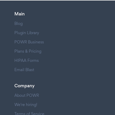
Main
Blog
Plugin Library
POWR Business
Plans & Pricing
HIPAA Forms
Email Blast
Company
About POWR
We're hiring!
Terms of Service