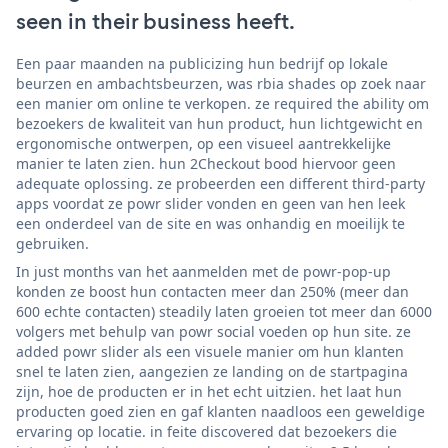
seen in their business heeft.
Een paar maanden na publicizing hun bedrijf op lokale
beurzen en ambachtsbeurzen, was rbia shades op zoek naar
een manier om online te verkopen. ze required the ability om
bezoekers de kwaliteit van hun product, hun lichtgewicht en
ergonomische ontwerpen, op een visueel aantrekkelijke
manier te laten zien. hun 2Checkout bood hiervoor geen
adequate oplossing. ze probeerden een different third-party
apps voordat ze powr slider vonden en geen van hen leek
een onderdeel van de site en was onhandig en moeilijk te
gebruiken.
In just months van het aanmelden met de powr-pop-up
konden ze boost hun contacten meer dan 250% (meer dan
600 echte contacten) steadily laten groeien tot meer dan 6000
volgers met behulp van powr social voeden op hun site. ze
added powr slider als een visuele manier om hun klanten
snel te laten zien, aangezien ze landing on de startpagina
zijn, hoe de producten er in het echt uitzien. het laat hun
producten goed zien en gaf klanten naadloos een geweldige
ervaring op locatie. in feite discovered dat bezoekers die