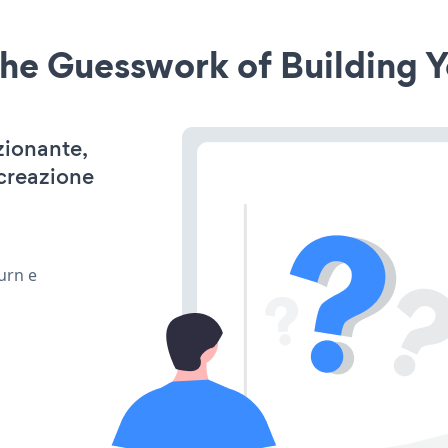
he Guesswork of Building Y
zionante,
 creazione
urn e