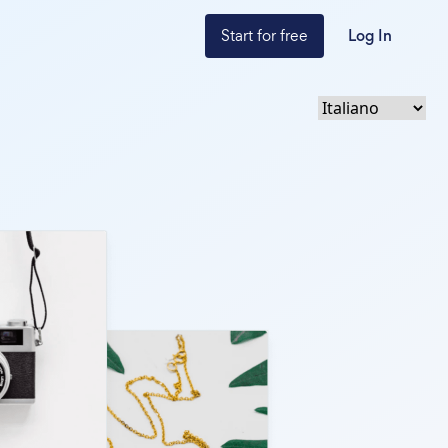
Start for free
Log In