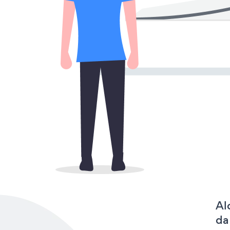
Al
da