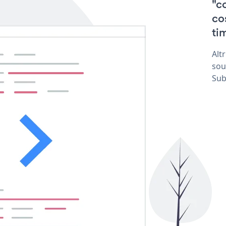
"c
co
tim
Alt
sou
Sub