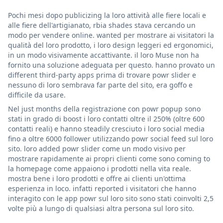
Pochi mesi dopo publicizing la loro attività alle fiere locali e
alle fiere dell'artigianato, rbia shades stava cercando un
modo per vendere online. wanted per mostrare ai visitatori la
qualità del loro prodotto, i loro design leggeri ed ergonomici,
in un modo visivamente accattivante. il loro Muse non ha
fornito una soluzione adeguata per questo. hanno provato un
different third-party apps prima di trovare powr slider e
nessuno di loro sembrava far parte del sito, era goffo e
difficile da usare.
Nel just months della registrazione con powr popup sono
stati in grado di boost i loro contatti oltre il 250% (oltre 600
contatti reali) e hanno steadily cresciuto i loro social media
fino a oltre 6000 follower utilizzando powr social feed sul loro
sito. loro added powr slider come un modo visivo per
mostrare rapidamente ai propri clienti come sono coming to
la homepage come appaiono i prodotti nella vita reale.
mostra bene i loro prodotti e offre ai clienti un'ottima
esperienza in loco. infatti reported i visitatori che hanno
interagito con le app powr sul loro sito sono stati coinvolti 2,5
volte più a lungo di qualsiasi altra persona sul loro sito.