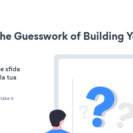
he Guesswork of Building Y
e sfida
la tua
 make e