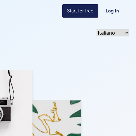
Start for free
Log In