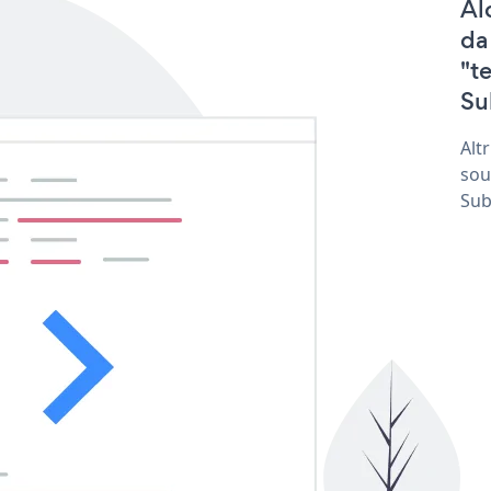
Al
da
"t
Su
Alt
sou
Sub