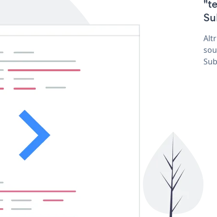
"t
Su
Alt
sou
Sub