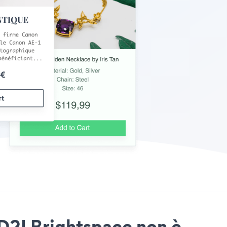
o D2LBrightspace non è