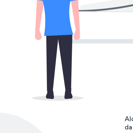
Al
da