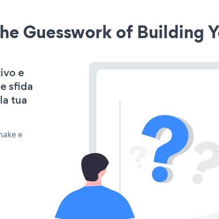
he Guesswork of Building Y
ivo e
e sfida
la tua
make e