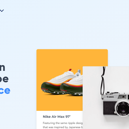
n
pe
ce