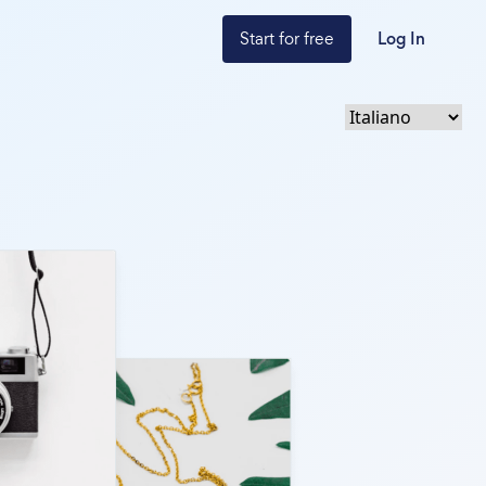
Start for free
Log In