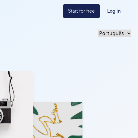
Start for free
Log In