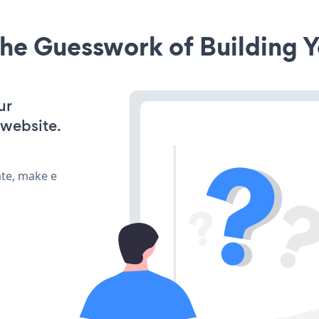
he Guesswork of Building Y
ur
 website.
ate, make e