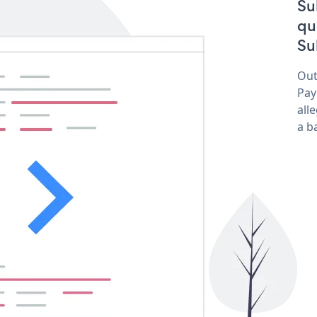
Su
qu
Su
Out
Pay
all
a b