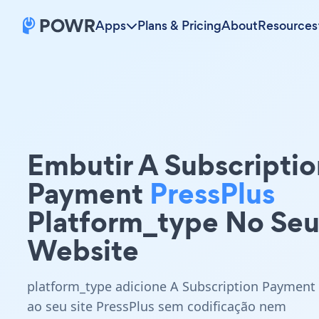
Apps
Plans & Pricing
About
Resources
Embutir A Subscriptio
Payment
PressPlus
Platform_type No Se
Website
platform_type adicione A Subscription Payment
ao seu site PressPlus sem codificação nem