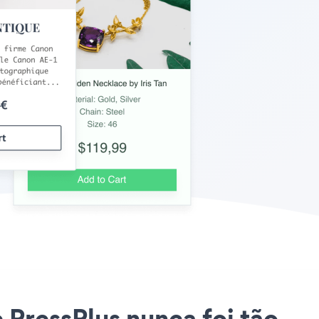
 PressPlus nunca foi tão