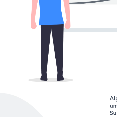
Al
um
Su