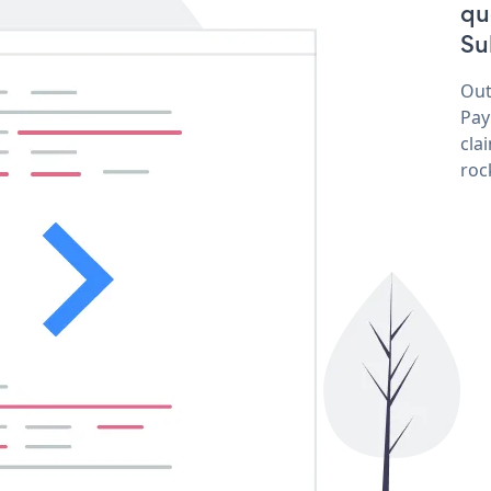
qu
Su
Out
Pay
cla
roc