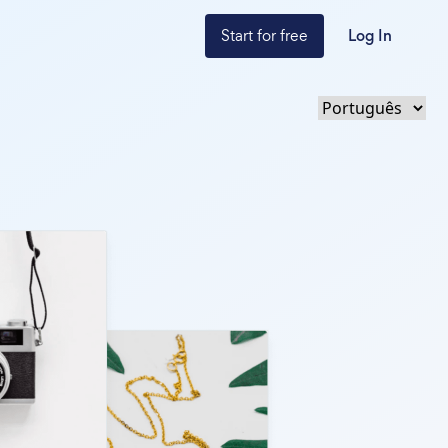
Start for free
Log In