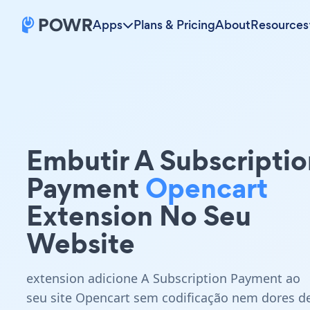
Apps
Plans & Pricing
About
Resources
Embutir A Subscriptio
Payment
Opencart
Extension No Seu
Website
extension adicione A Subscription Payment ao
seu site Opencart sem codificação nem dores d