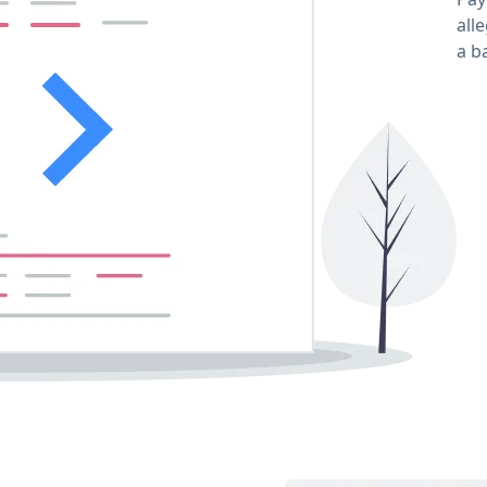
all
a b