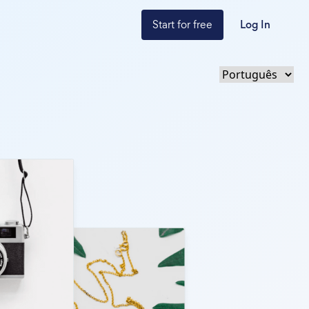
Start for free
Log In