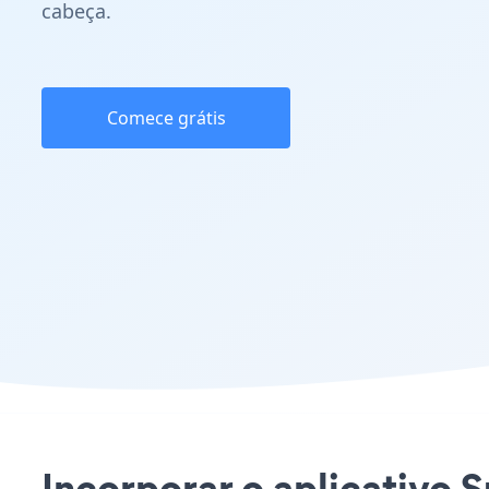
cabeça.
Comece grátis
Incorporar o aplicativo 