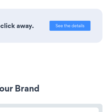
 click away.
See the details
our Brand