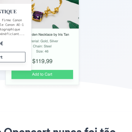
e Opencart nunca foi tão