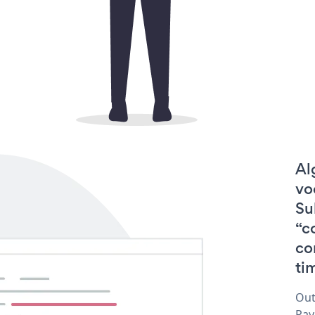
Al
vo
Su
“c
co
tim
Out
Pay