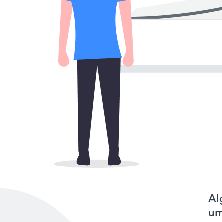
Al
um