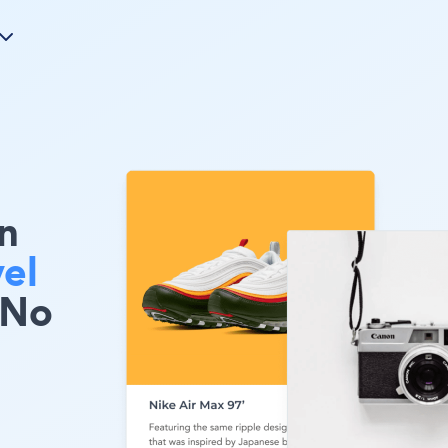
n
el
 No