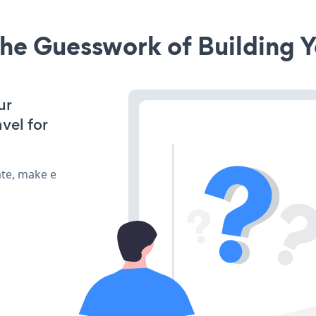
he Guesswork of Building Y
ur
vel for
ate, make e