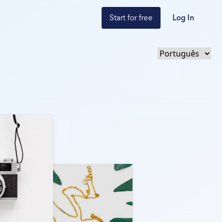
Start for free
Log In