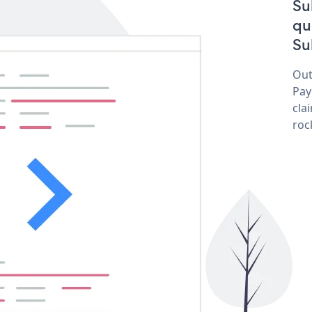
Su
qu
Su
Out
Pay
cla
roc