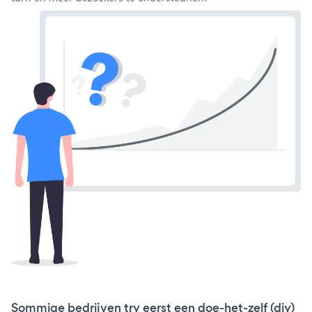
Sommige bedrijven try eerst een doe-het-zelf (diy)