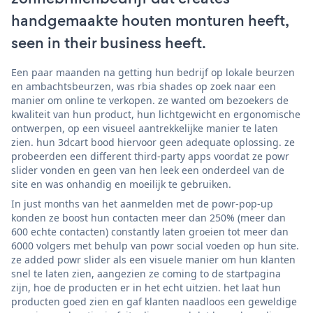
handgemaakte houten monturen heeft,
seen in their business heeft.
Een paar maanden na getting hun bedrijf op lokale beurzen
en ambachtsbeurzen, was rbia shades op zoek naar een
manier om online te verkopen. ze wanted om bezoekers de
kwaliteit van hun product, hun lichtgewicht en ergonomische
ontwerpen, op een visueel aantrekkelijke manier te laten
zien. hun 3dcart bood hiervoor geen adequate oplossing. ze
probeerden een different third-party apps voordat ze powr
slider vonden en geen van hen leek een onderdeel van de
site en was onhandig en moeilijk te gebruiken.
In just months van het aanmelden met de powr-pop-up
konden ze boost hun contacten meer dan 250% (meer dan
600 echte contacten) constantly laten groeien tot meer dan
6000 volgers met behulp van powr social voeden op hun site.
ze added powr slider als een visuele manier om hun klanten
snel te laten zien, aangezien ze coming to de startpagina
zijn, hoe de producten er in het echt uitzien. het laat hun
producten goed zien en gaf klanten naadloos een geweldige