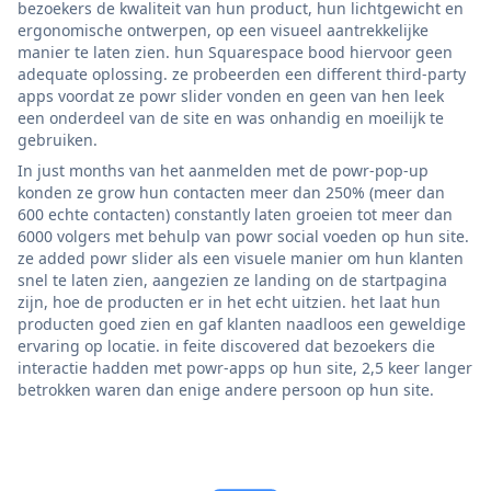
bezoekers de kwaliteit van hun product, hun lichtgewicht en
ergonomische ontwerpen, op een visueel aantrekkelijke
manier te laten zien. hun Squarespace bood hiervoor geen
adequate oplossing. ze probeerden een different third-party
apps voordat ze powr slider vonden en geen van hen leek
een onderdeel van de site en was onhandig en moeilijk te
gebruiken.
In just months van het aanmelden met de powr-pop-up
konden ze grow hun contacten meer dan 250% (meer dan
600 echte contacten) constantly laten groeien tot meer dan
6000 volgers met behulp van powr social voeden op hun site.
ze added powr slider als een visuele manier om hun klanten
snel te laten zien, aangezien ze landing on de startpagina
zijn, hoe de producten er in het echt uitzien. het laat hun
producten goed zien en gaf klanten naadloos een geweldige
ervaring op locatie. in feite discovered dat bezoekers die
interactie hadden met powr-apps op hun site, 2,5 keer langer
betrokken waren dan enige andere persoon op hun site.