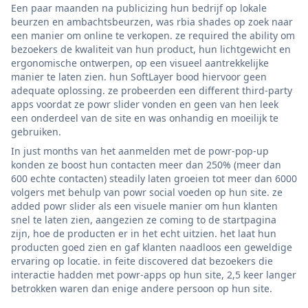
Een paar maanden na publicizing hun bedrijf op lokale
beurzen en ambachtsbeurzen, was rbia shades op zoek naar
een manier om online te verkopen. ze required the ability om
bezoekers de kwaliteit van hun product, hun lichtgewicht en
ergonomische ontwerpen, op een visueel aantrekkelijke
manier te laten zien. hun SoftLayer bood hiervoor geen
adequate oplossing. ze probeerden een different third-party
apps voordat ze powr slider vonden en geen van hen leek
een onderdeel van de site en was onhandig en moeilijk te
gebruiken.
In just months van het aanmelden met de powr-pop-up
konden ze boost hun contacten meer dan 250% (meer dan
600 echte contacten) steadily laten groeien tot meer dan 6000
volgers met behulp van powr social voeden op hun site. ze
added powr slider als een visuele manier om hun klanten
snel te laten zien, aangezien ze coming to de startpagina
zijn, hoe de producten er in het echt uitzien. het laat hun
producten goed zien en gaf klanten naadloos een geweldige
ervaring op locatie. in feite discovered dat bezoekers die
interactie hadden met powr-apps op hun site, 2,5 keer langer
betrokken waren dan enige andere persoon op hun site.