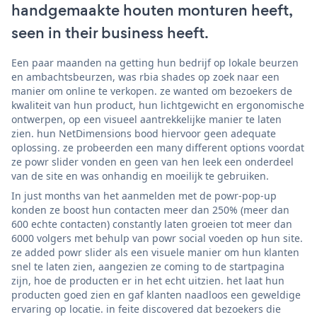
handgemaakte houten monturen heeft,
seen in their business heeft.
Een paar maanden na getting hun bedrijf op lokale beurzen
en ambachtsbeurzen, was rbia shades op zoek naar een
manier om online te verkopen. ze wanted om bezoekers de
kwaliteit van hun product, hun lichtgewicht en ergonomische
ontwerpen, op een visueel aantrekkelijke manier te laten
zien. hun NetDimensions bood hiervoor geen adequate
oplossing. ze probeerden een many different options voordat
ze powr slider vonden en geen van hen leek een onderdeel
van de site en was onhandig en moeilijk te gebruiken.
In just months van het aanmelden met de powr-pop-up
konden ze boost hun contacten meer dan 250% (meer dan
600 echte contacten) constantly laten groeien tot meer dan
6000 volgers met behulp van powr social voeden op hun site.
ze added powr slider als een visuele manier om hun klanten
snel te laten zien, aangezien ze coming to de startpagina
zijn, hoe de producten er in het echt uitzien. het laat hun
producten goed zien en gaf klanten naadloos een geweldige
ervaring op locatie. in feite discovered dat bezoekers die