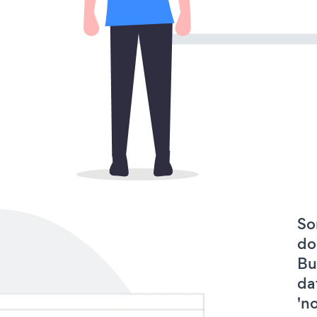
So
do
Bu
da
'n