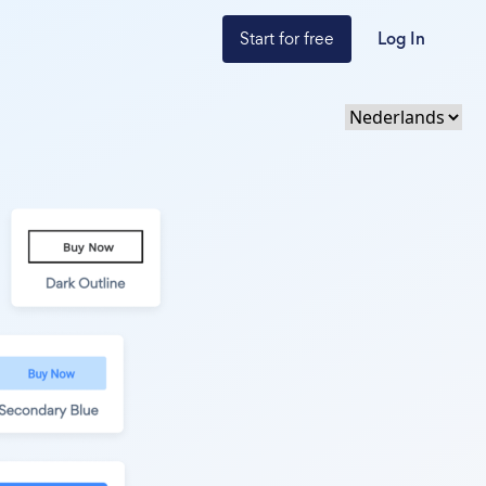
Start for free
Log In