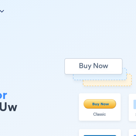
or
 Uw