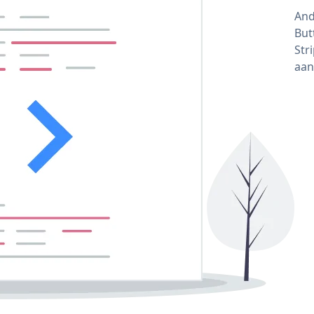
And
But
Str
aan