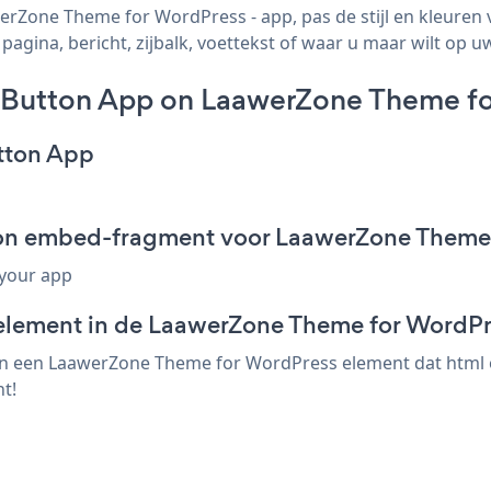
rZone Theme for WordPress - app, pas de stijl en kleuren 
ina, bericht, zijbalk, voettekst of waar u maar wilt op uw
n Button App on LaawerZone Theme f
utton App
tton embed-fragment voor LaawerZone Theme
 your app
-element in de LaawerZone Theme for WordPr
in een LaawerZone Theme for WordPress element dat html of
t!