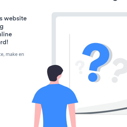
s website
ng
line
rd!
te, make en