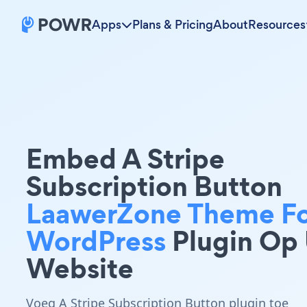
Apps
Plans & Pricing
About
Resources
Embed A Stripe
Subscription Button
LaawerZone Theme F
WordPress
Plugin Op
Website
Voeg A Stripe Subscription Button plugin toe