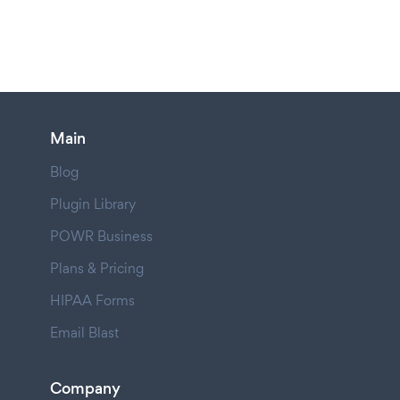
Main
Blog
Plugin Library
POWR Business
Plans & Pricing
HIPAA Forms
Email Blast
Company