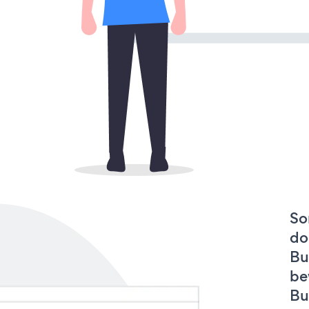
So
do
Bu
be
Bu