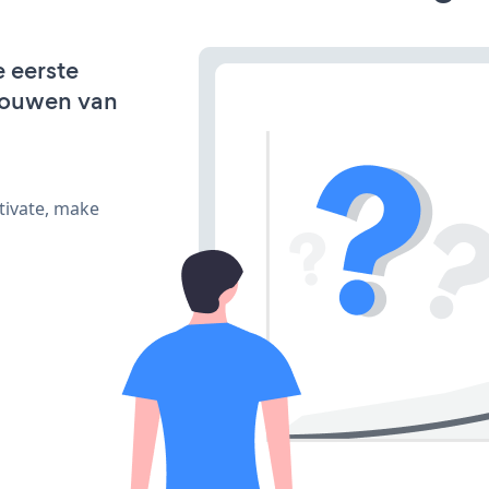
e eerste
bouwen van
tivate, make