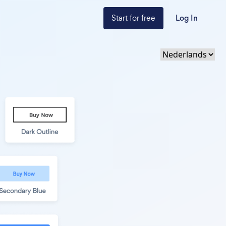
Start for free
Log In