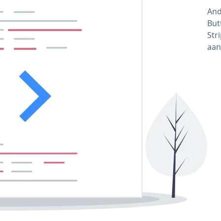
And
But
Str
aan