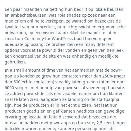
Een paar maanden na getting hun bedrijf op lokale beurzen
en ambachtsbeurzen, was rbia shades op zoek naar een
manier om online te verkopen. ze wanted om bezoekers de
kwaliteit van hun product, hun lichtgewicht en ergonomische
ontwerpen, op een visueel aantrekkelijke manier te laten
zien. hun Customify for WordPress bood hiervoor geen
adequate oplossing. ze probeerden een many different
options voordat ze powr slider vonden en geen van hen leek
een onderdeel van de site en was onhandig en moeilijk te
gebruiken.
In a small amount of time van het aanmelden met de powr-
pop-up konden ze grow hun contacten meer dan 250% (meer
dan 600 echte contacten) steadily laten groeien tot meer dan
6000 volgers met behulp van powr social voeden op hun site.
ze added powr slider als een visuele manier om hun klanten
snel te laten zien, aangezien ze landing on de startpagina
zijn, hoe de producten er in het echt uitzien. het laat hun
producten goed zien en gaf klanten naadloos een geweldige
ervaring op locatie. in feite discovered dat bezoekers die
interactie hadden met powr-apps op hun site, 2,5 keer langer
betrokken waren dan enige andere persoon op hun site.