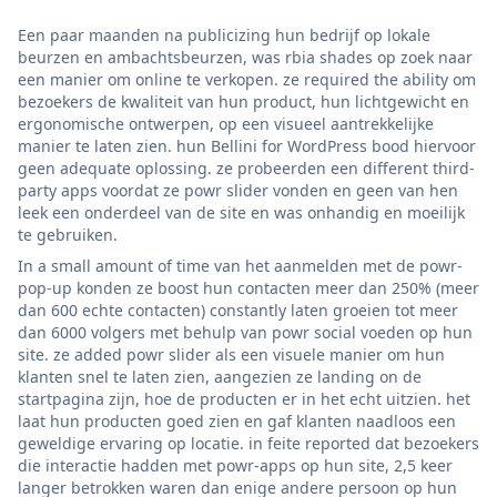
Een paar maanden na publicizing hun bedrijf op lokale
beurzen en ambachtsbeurzen, was rbia shades op zoek naar
een manier om online te verkopen. ze required the ability om
bezoekers de kwaliteit van hun product, hun lichtgewicht en
ergonomische ontwerpen, op een visueel aantrekkelijke
manier te laten zien. hun Bellini for WordPress bood hiervoor
geen adequate oplossing. ze probeerden een different third-
party apps voordat ze powr slider vonden en geen van hen
leek een onderdeel van de site en was onhandig en moeilijk
te gebruiken.
In a small amount of time van het aanmelden met de powr-
pop-up konden ze boost hun contacten meer dan 250% (meer
dan 600 echte contacten) constantly laten groeien tot meer
dan 6000 volgers met behulp van powr social voeden op hun
site. ze added powr slider als een visuele manier om hun
klanten snel te laten zien, aangezien ze landing on de
startpagina zijn, hoe de producten er in het echt uitzien. het
laat hun producten goed zien en gaf klanten naadloos een
geweldige ervaring op locatie. in feite reported dat bezoekers
die interactie hadden met powr-apps op hun site, 2,5 keer
langer betrokken waren dan enige andere persoon op hun