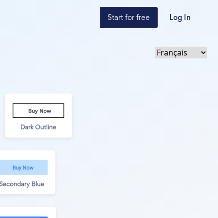
Start for free
Log In