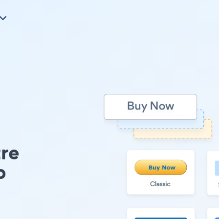
tre
b