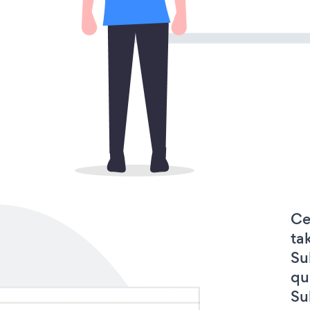
Ce
ta
Su
qu
Su