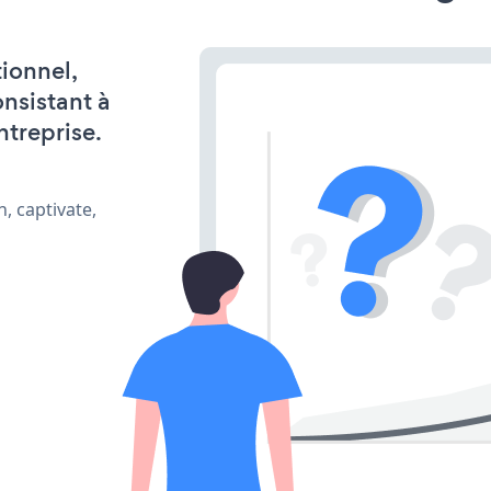
ionnel,
onsistant à
ntreprise.
, captivate,