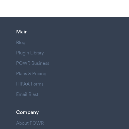
Main
Blog
Plugin Library
POWR Business
Plans & Pricing
HIPAA Forms
Email Blast
Company
About POWR