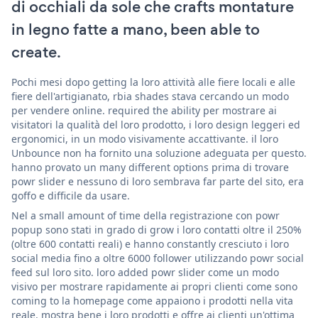
di occhiali da sole che crafts montature
in legno fatte a mano, been able to
create.
Pochi mesi dopo getting la loro attività alle fiere locali e alle
fiere dell'artigianato, rbia shades stava cercando un modo
per vendere online. required the ability per mostrare ai
visitatori la qualità del loro prodotto, i loro design leggeri ed
ergonomici, in un modo visivamente accattivante. il loro
Unbounce non ha fornito una soluzione adeguata per questo.
hanno provato un many different options prima di trovare
powr slider e nessuno di loro sembrava far parte del sito, era
goffo e difficile da usare.
Nel a small amount of time della registrazione con powr
popup sono stati in grado di grow i loro contatti oltre il 250%
(oltre 600 contatti reali) e hanno constantly cresciuto i loro
social media fino a oltre 6000 follower utilizzando powr social
feed sul loro sito. loro added powr slider come un modo
visivo per mostrare rapidamente ai propri clienti come sono
coming to la homepage come appaiono i prodotti nella vita
reale. mostra bene i loro prodotti e offre ai clienti un'ottima