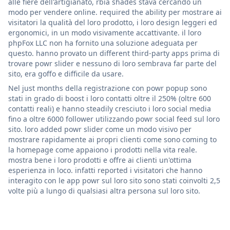
alle fiere dell'artigianato, rbia shades stava cercando un
modo per vendere online. required the ability per mostrare ai
visitatori la qualità del loro prodotto, i loro design leggeri ed
ergonomici, in un modo visivamente accattivante. il loro
phpFox LLC non ha fornito una soluzione adeguata per
questo. hanno provato un different third-party apps prima di
trovare powr slider e nessuno di loro sembrava far parte del
sito, era goffo e difficile da usare.
Nel just months della registrazione con powr popup sono
stati in grado di boost i loro contatti oltre il 250% (oltre 600
contatti reali) e hanno steadily cresciuto i loro social media
fino a oltre 6000 follower utilizzando powr social feed sul loro
sito. loro added powr slider come un modo visivo per
mostrare rapidamente ai propri clienti come sono coming to
la homepage come appaiono i prodotti nella vita reale.
mostra bene i loro prodotti e offre ai clienti un'ottima
esperienza in loco. infatti reported i visitatori che hanno
interagito con le app powr sul loro sito sono stati coinvolti 2,5
volte più a lungo di qualsiasi altra persona sul loro sito.