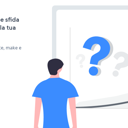
e sfida
la tua
te, make e