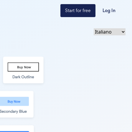
Start for free
Log In