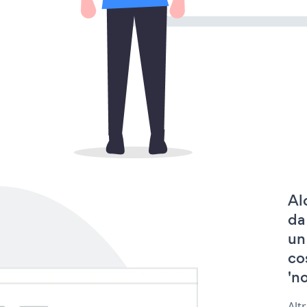
Al
da
un
co
'no
Alt