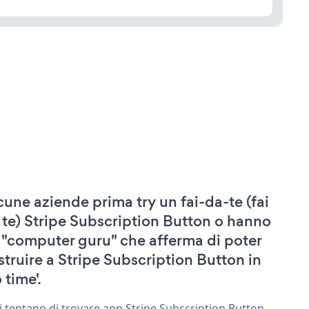
cune aziende prima try un fai-da-te (fai
 te) Stripe Subscription Button o hanno
 "computer guru" che afferma di poter
struire a Stripe Subscription Button in
 time'.
ri tentano di trovare app Stripe Subscription Button