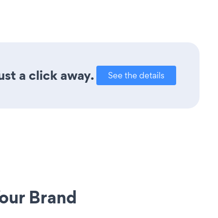
ust a click away.
See the details
our Brand