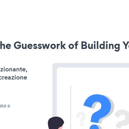
he Guesswork of Building Y
nzionante,
 creazione
ake e