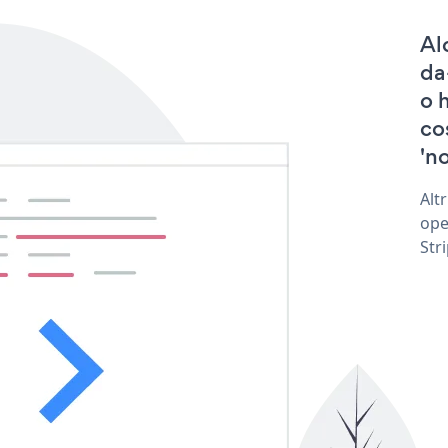
Al
da
o 
co
'no
Alt
ope
Str