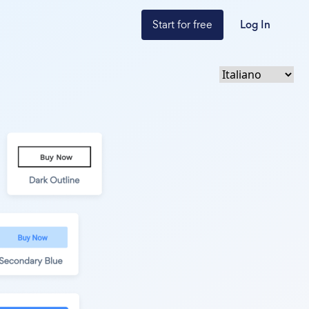
Start for free
Log In