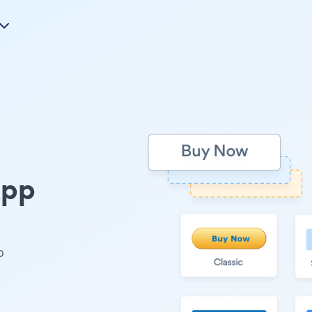
App
o