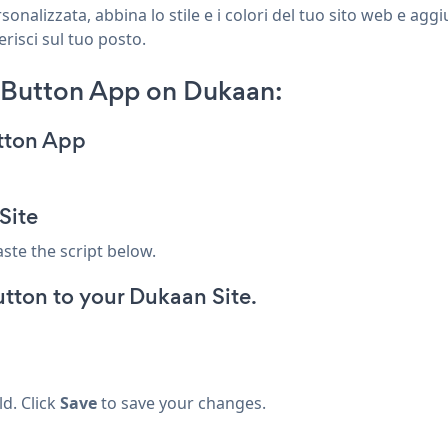
nalizzata, abbina lo stile e i colori del tuo sito web e agg
risci sul tuo posto.
n Button App on Dukaan:
utton App
Site
aste the script below.
ton to your Dukaan Site.
ld. Click
Save
to save your changes.