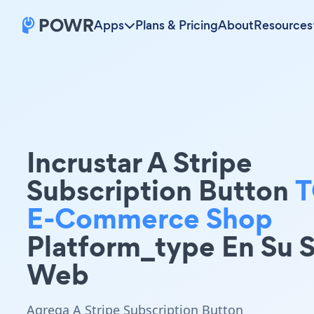
Apps
Plans & Pricing
About
Resources
Incrustar A Stripe
Subscription Button
T
E-Commerce Shop
Platform_type En Su S
Web
Agrega A Stripe Subscription Button