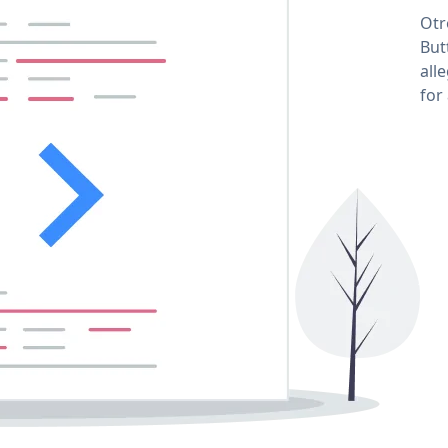
Otr
But
all
for