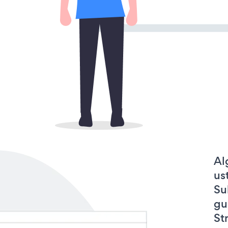
Al
us
Su
gu
St