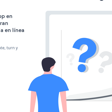
op en
gran
a en línea
te, turn y