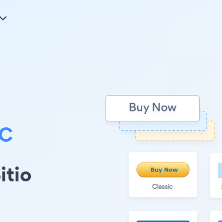
C
itio