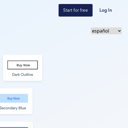
Start for free
Log In