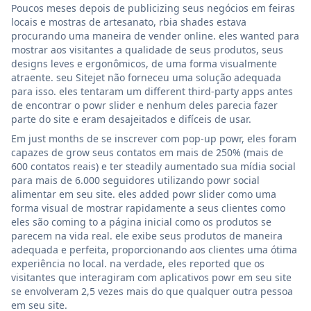
Poucos meses depois de publicizing seus negócios em feiras
locais e mostras de artesanato, rbia shades estava
procurando uma maneira de vender online. eles wanted para
mostrar aos visitantes a qualidade de seus produtos, seus
designs leves e ergonômicos, de uma forma visualmente
atraente. seu Sitejet não forneceu uma solução adequada
para isso. eles tentaram um different third-party apps antes
de encontrar o powr slider e nenhum deles parecia fazer
parte do site e eram desajeitados e difíceis de usar.
Em just months de se inscrever com pop-up powr, eles foram
capazes de grow seus contatos em mais de 250% (mais de
600 contatos reais) e ter steadily aumentado sua mídia social
para mais de 6.000 seguidores utilizando powr social
alimentar em seu site. eles added powr slider como uma
forma visual de mostrar rapidamente a seus clientes como
eles são coming to a página inicial como os produtos se
parecem na vida real. ele exibe seus produtos de maneira
adequada e perfeita, proporcionando aos clientes uma ótima
experiência no local. na verdade, eles reported que os
visitantes que interagiram com aplicativos powr em seu site
se envolveram 2,5 vezes mais do que qualquer outra pessoa
em seu site.