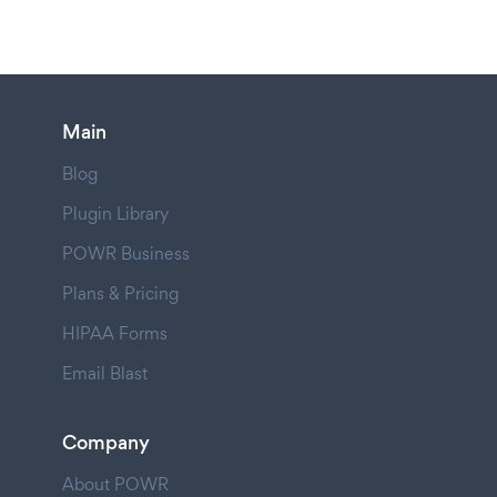
Main
Blog
Plugin Library
POWR Business
Plans & Pricing
HIPAA Forms
Email Blast
Company
About POWR