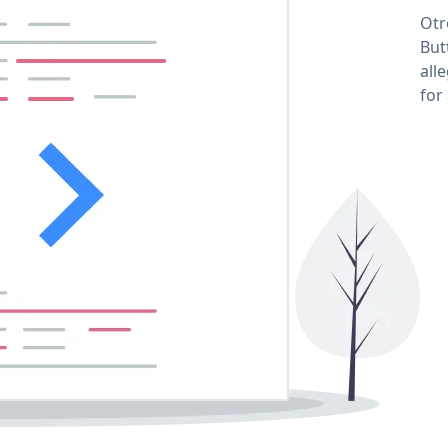
Otr
But
all
for