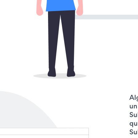
Al
un
Su
qu
Su