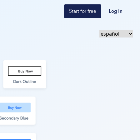
Start for free
Log In