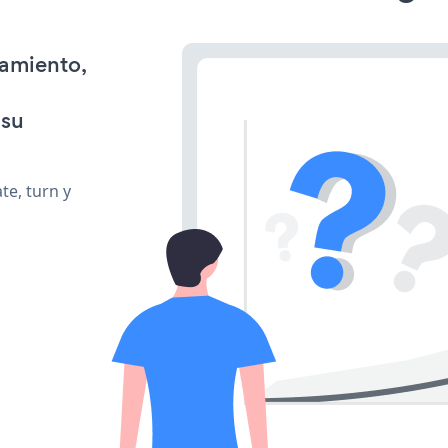
namiento,
 su
te, turn y