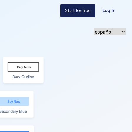
Start for free
Log In