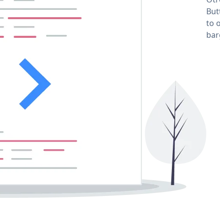
But
to 
bar