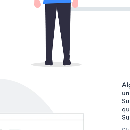
Al
un
Su
qu
Su
Otr