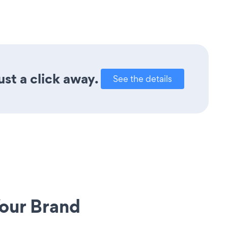
ust a click away.
See the details
our Brand