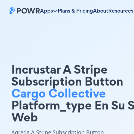
Apps
Plans & Pricing
About
Resources
Incrustar A Stripe
Subscription Button
Cargo Collective
Platform_type En Su S
Web
Agrega A Stripe Subscription Button