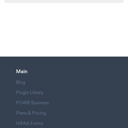
Main
Blog
Plugin Library
POWR Business
Plans & Pricing
HIPAA Forms