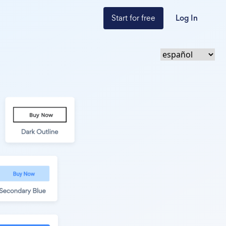
Start for free
Log In