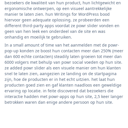
bezoekers de kwaliteit van hun product, hun lichtgewicht en
ergonomische ontwerpen, op een visueel aantrekkelijke
manier te laten zien. hun Writings for WordPress bood
hiervoor geen adequate oplossing. ze probeerden een
different third-party apps voordat ze powr slider vonden en
geen van hen leek een onderdeel van de site en was
onhandig en moeilijk te gebruiken.
In a small amount of time van het aanmelden met de powr-
pop-up konden ze boost hun contacten meer dan 250% (meer
dan 600 echte contacten) steadily laten groeien tot meer dan
6000 volgers met behulp van powr social voeden op hun site.
ze added powr slider als een visuele manier om hun klanten
snel te laten zien, aangezien ze landing on de startpagina
zijn, hoe de producten er in het echt uitzien. het laat hun
producten goed zien en gaf klanten naadloos een geweldige
ervaring op locatie. in feite discovered dat bezoekers die
interactie hadden met powr-apps op hun site, 2,5 keer langer
betrokken waren dan enige andere persoon op hun site.