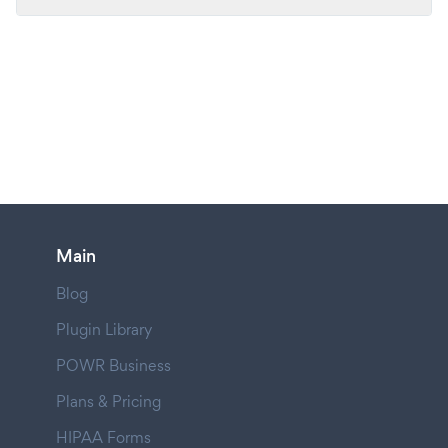
Main
Blog
Plugin Library
POWR Business
Plans & Pricing
HIPAA Forms