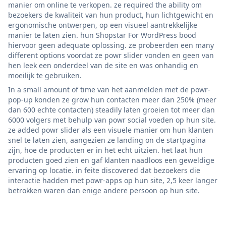
manier om online te verkopen. ze required the ability om
bezoekers de kwaliteit van hun product, hun lichtgewicht en
ergonomische ontwerpen, op een visueel aantrekkelijke
manier te laten zien. hun Shopstar For WordPress bood
hiervoor geen adequate oplossing. ze probeerden een many
different options voordat ze powr slider vonden en geen van
hen leek een onderdeel van de site en was onhandig en
moeilijk te gebruiken.
In a small amount of time van het aanmelden met de powr-
pop-up konden ze grow hun contacten meer dan 250% (meer
dan 600 echte contacten) steadily laten groeien tot meer dan
6000 volgers met behulp van powr social voeden op hun site.
ze added powr slider als een visuele manier om hun klanten
snel te laten zien, aangezien ze landing on de startpagina
zijn, hoe de producten er in het echt uitzien. het laat hun
producten goed zien en gaf klanten naadloos een geweldige
ervaring op locatie. in feite discovered dat bezoekers die
interactie hadden met powr-apps op hun site, 2,5 keer langer
betrokken waren dan enige andere persoon op hun site.