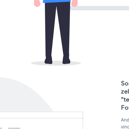
So
ze
"t
Fo
And
vin