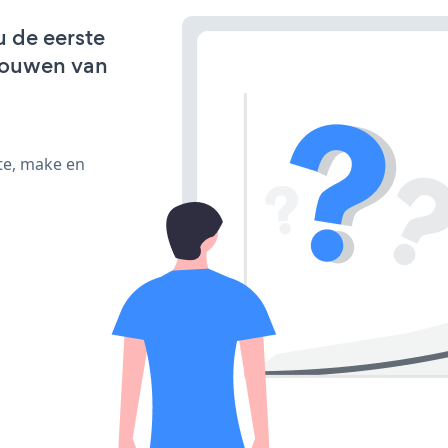
u de eerste
bouwen van
te, make en