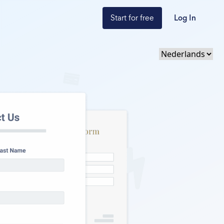
Start for free
Log In