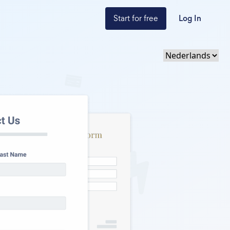
Start for free
Log In