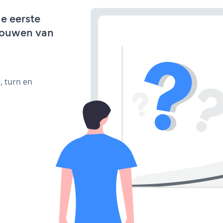
de eerste
bouwen van
, turn en