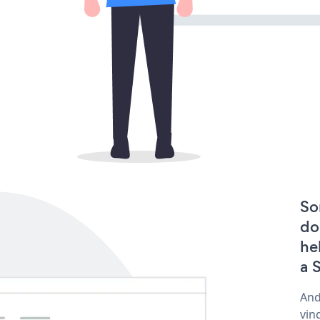
So
do
he
a 
And
vin