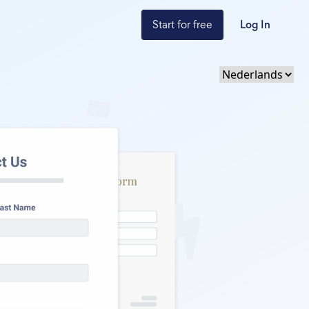
Start for free
Log In