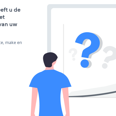
eft u de
et
van uw
te, make en