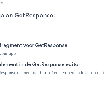
te.
pp on GetResponse:
-fragment voor GetResponse
 your app
element in de GetResponse editor
esponse element dat html of een embed-code accepteert. sl