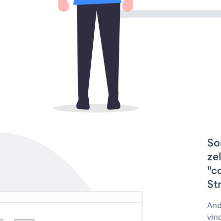
So
ze
"c
St
And
vin