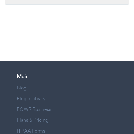
Main
Blog
Plugin Library
POWR Business
Plans & Pricing
HIPAA Forms