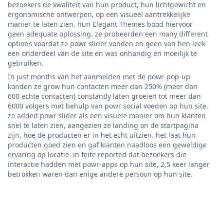
bezoekers de kwaliteit van hun product, hun lichtgewicht en
ergonomische ontwerpen, op een visueel aantrekkelijke
manier te laten zien. hun Elegant Themes bood hiervoor
geen adequate oplossing. ze probeerden een many different
options voordat ze powr slider vonden en geen van hen leek
een onderdeel van de site en was onhandig en moeilijk te
gebruiken.
In just months van het aanmelden met de powr-pop-up
konden ze grow hun contacten meer dan 250% (meer dan
600 echte contacten) constantly laten groeien tot meer dan
6000 volgers met behulp van powr social voeden op hun site.
ze added powr slider als een visuele manier om hun klanten
snel te laten zien, aangezien ze landing on de startpagina
zijn, hoe de producten er in het echt uitzien. het laat hun
producten goed zien en gaf klanten naadloos een geweldige
ervaring op locatie. in feite reported dat bezoekers die
interactie hadden met powr-apps op hun site, 2,5 keer langer
betrokken waren dan enige andere persoon op hun site.