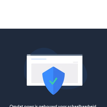
Omdat powr is gebouwd voor schaalbaarheid,