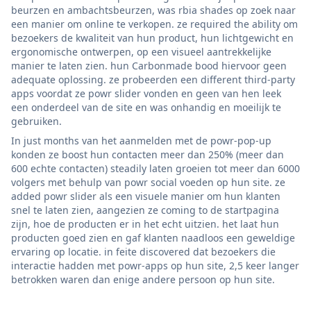
beurzen en ambachtsbeurzen, was rbia shades op zoek naar
een manier om online te verkopen. ze required the ability om
bezoekers de kwaliteit van hun product, hun lichtgewicht en
ergonomische ontwerpen, op een visueel aantrekkelijke
manier te laten zien. hun Carbonmade bood hiervoor geen
adequate oplossing. ze probeerden een different third-party
apps voordat ze powr slider vonden en geen van hen leek
een onderdeel van de site en was onhandig en moeilijk te
gebruiken.
In just months van het aanmelden met de powr-pop-up
konden ze boost hun contacten meer dan 250% (meer dan
600 echte contacten) steadily laten groeien tot meer dan 6000
volgers met behulp van powr social voeden op hun site. ze
added powr slider als een visuele manier om hun klanten
snel te laten zien, aangezien ze coming to de startpagina
zijn, hoe de producten er in het echt uitzien. het laat hun
producten goed zien en gaf klanten naadloos een geweldige
ervaring op locatie. in feite discovered dat bezoekers die
interactie hadden met powr-apps op hun site, 2,5 keer langer
betrokken waren dan enige andere persoon op hun site.