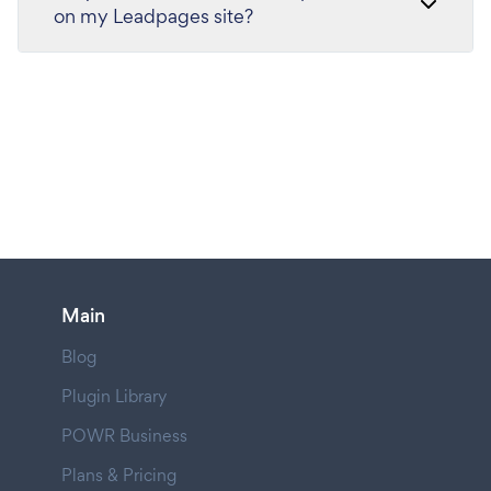
on my Leadpages site?
Main
Blog
Plugin Library
POWR Business
Plans & Pricing