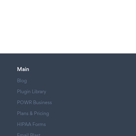
Main
Blog
Plugin Library
POWR Business
Plans & Pricing
HIPAA Forms
Email Blast