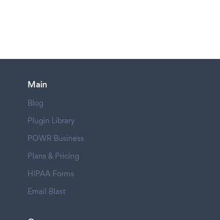
Main
Blog
Plugin Library
POWR Business
Plans & Pricing
HIPAA Forms
Email Blast