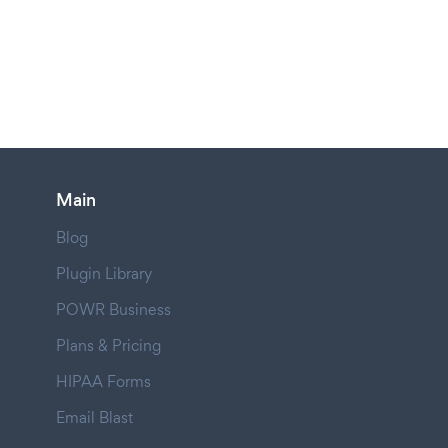
Main
Blog
Plugin Library
POWR Business
Plans & Pricing
HIPAA Forms
Email Blast