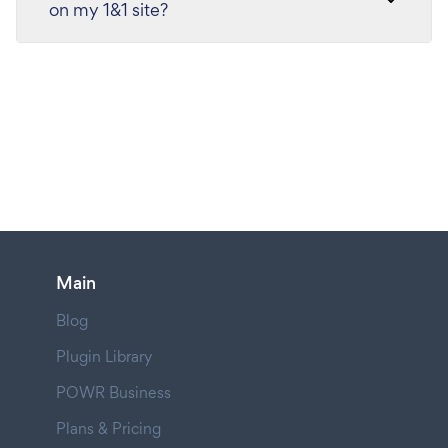
on my 1&1 site?
Main
Blog
Plugin Library
POWR Business
Plans & Pricing