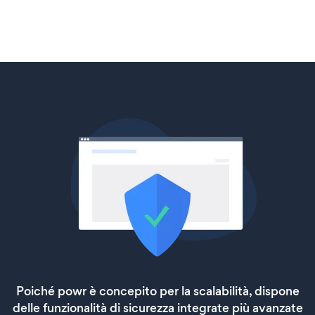
Poiché powr è concepito per la scalabilità, dispone
delle funzionalità di sicurezza integrate più avanzate