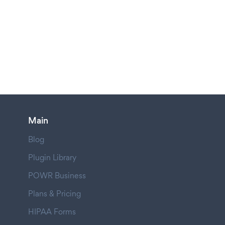
Main
Blog
Plugin Library
POWR Business
Plans & Pricing
HIPAA Forms