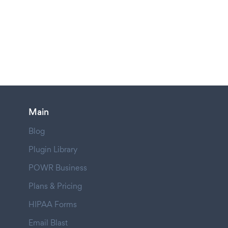
Main
Blog
Plugin Library
POWR Business
Plans & Pricing
HIPAA Forms
Email Blast