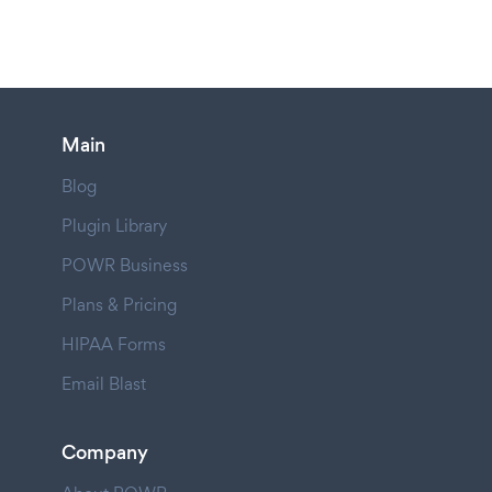
Main
Blog
Plugin Library
POWR Business
Plans & Pricing
HIPAA Forms
Email Blast
Company