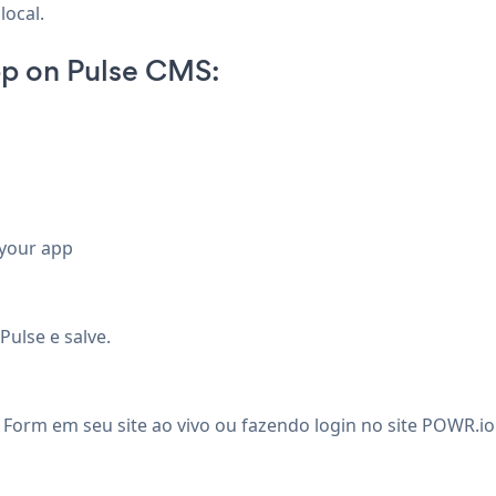
local.
pp on Pulse CMS:
 your app
ulse e salve.
 Form em seu site ao vivo ou fazendo login no site
POWR.io