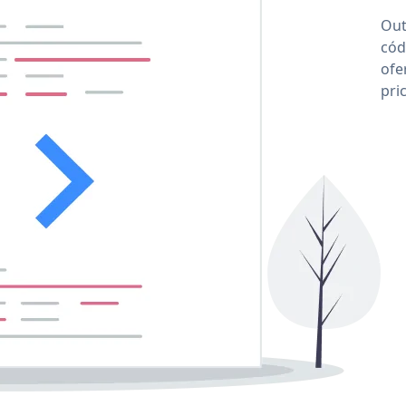
Out
cód
ofe
pri