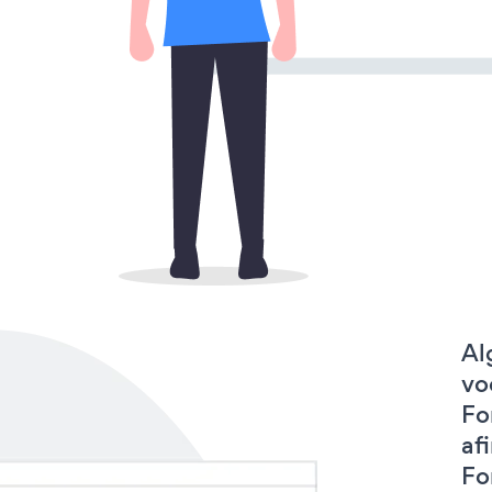
Al
vo
Fo
af
Fo