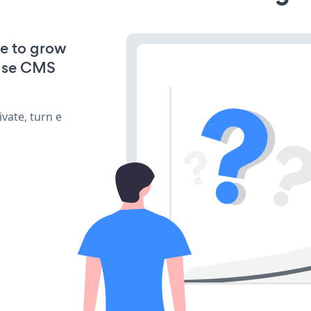
ve to grow
ulse CMS
vate, turn e