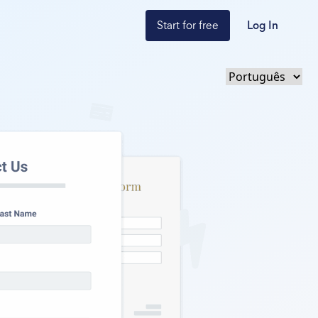
Start for free
Log In