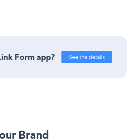
Link Form app?
See the details
our Brand