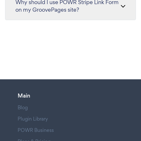
Why should I use POWR Stripe Link Form
on my GroovePages site?
Main
Blog
Plugin Library
POWR Business